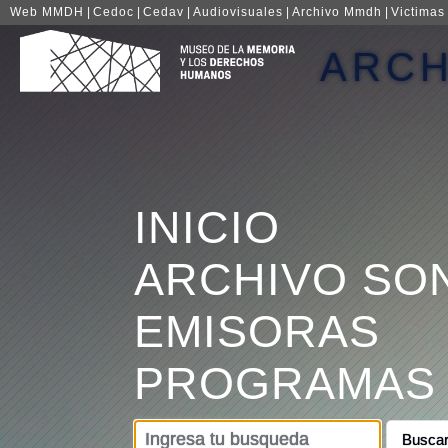
Web MMDH
|
Cedoc
|
Cedav
|
Audiovisuales
|
Archivo Mmdh
|
Victimas
ARCH
INICIO
ARCHIVO SO
EMISORAS
PROGRAMAS