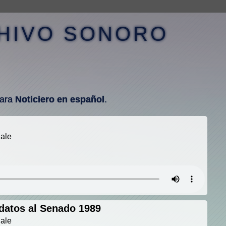
CHIVO SONORO
para
Noticiero en español
.
nale
datos al Senado 1989
nale