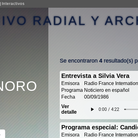
|
Interactivos
IVO RADIAL Y AR
Se encontraron
4
resultado(s) 
Entrevista a Silvia Vera
NORO
Emisora
Radio France Internatio
Programa
Noticiero en español
Fecha
00/09/1986
Ver
detalle
Programa especial: Candi
Emisora
Radio France Internatio