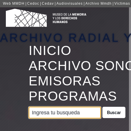
Web MMDH
|
Cedoc
|
Cedav
|
Audiovisuales
|
Archivo Mmdh
|
Victimas
ARCHIVO RADIAL 
INICIO
ARCHIVO SON
EMISORAS
PROGRAMAS